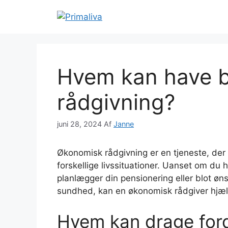
Hop
til
indhold
Hvem kan have b
rådgivning?
juni 28, 2024
Af
Janne
Økonomisk rådgivning er en tjeneste, der
forskellige livssituationer. Uanset om du
planlægger din pensionering eller blot ø
sundhed, kan en økonomisk rådgiver hjæl
Hvem kan drage for