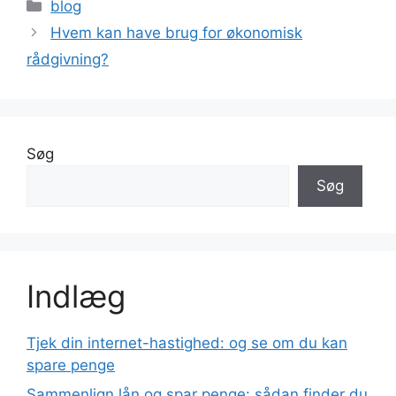
Kategorier
blog
Hvem kan have brug for økonomisk
rådgivning?
Søg
Søg
Indlæg
Tjek din internet-hastighed: og se om du kan
spare penge
Sammenlign lån og spar penge: sådan finder du